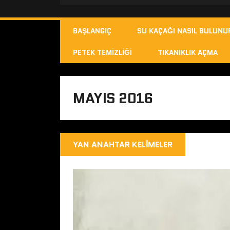
BAŞLANGIÇ
SU KAÇAĞI NASIL BULUNU
PETEK TEMIZLIĞI
TIKANIKLIK AÇMA
MAYIS 2016
YAN ANAHTAR KELIMELER