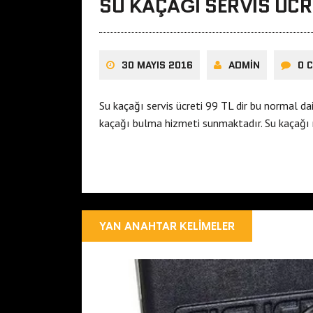
SU KAÇAĞI SERVIS ÜCR
30 MAYIS 2016
ADMIN
0 
Su kaçağı servis ücreti 99 TL dir bu normal dai
kaçağı bulma hizmeti sunmaktadır. Su kaçağı 
YAN ANAHTAR KELIMELER