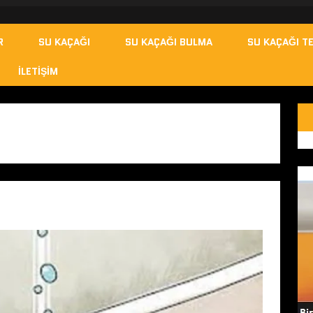
R
SU KAÇAĞI
SU KAÇAĞI BULMA
SU KAÇAĞI TE
İLETIŞIM