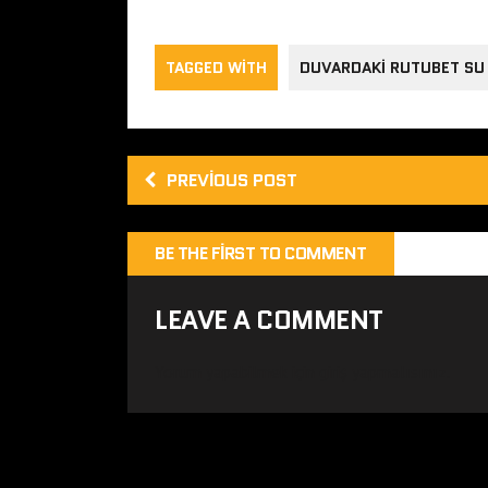
TAGGED WITH
DUVARDAKI RUTUBET SU 
PREVIOUS POST
BE THE FIRST TO COMMENT
LEAVE A COMMENT
Yorum yapabilmek için
giriş yapmalısınız
.