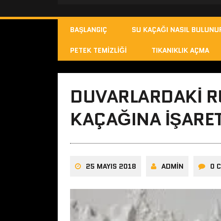
BAŞLANGIÇ
SU KAÇAĞI NASIL BULUNU
PETEK TEMIZLIĞI
TIKANIKLIK AÇMA
DUVARLARDAKI R
KAÇAĞINA İŞARET
25 MAYIS 2018
ADMIN
0 