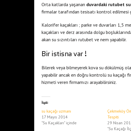
Orta katlarda yaşanan
duvardaki rutubet su 
firmalar tarafından tesisatı kontrol edilmesi 
Kalorifer kaçakları ; parke ve duvarları 1,5 
kaçakları ve derz arasında dolgu boşlukların
akan su sızıntıları rutubet ve nem yapabilir.
Bir istisna var !
Bilerek veya bilmeyerek kova su dökülmüş olab
yapabilir ancak en doğru kontrolü su kaçağı f
hizmeti veren firmamızı arayabilirsiniz.
İlgili
su kaçağı uzmanı
Çekmeköy Öm
17 Mayıs 2014
Tespiti
"Su Kaçakları" içinde
29 Nisan 20
"Su Kaçağı İlç