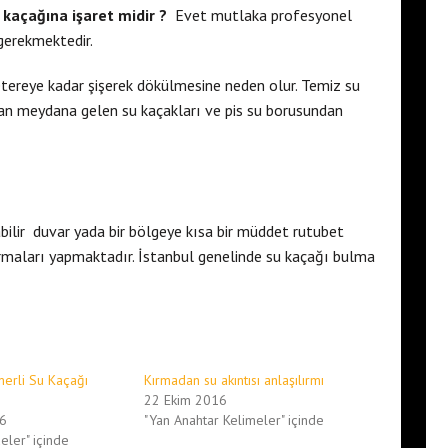
kaçağına işaret midir ?
Evet mutlaka profesyonel
gerekmektedir.
metereye kadar şişerek dökülmesine neden olur. Temiz su
dan meydana gelen su kaçakları ve pis su borusundan
ilir duvar yada bir bölgeye kısa bir müddet rutubet
irmaları yapmaktadır. İstanbul genelinde su kaçağı bulma
erli Su Kaçağı
Kırmadan su akıntısı anlaşılırmı
22 Ekim 2016
16
"Yan Anahtar Kelimeler" içinde
eler" içinde