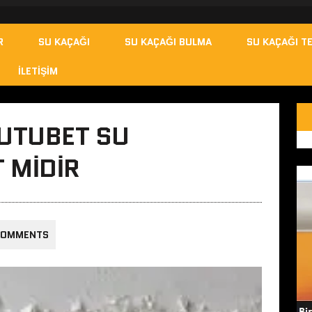
R
SU KAÇAĞI
SU KAÇAĞI BULMA
SU KAÇAĞI TE
İLETIŞIM
UTUBET SU
 MIDIR
COMMENTS