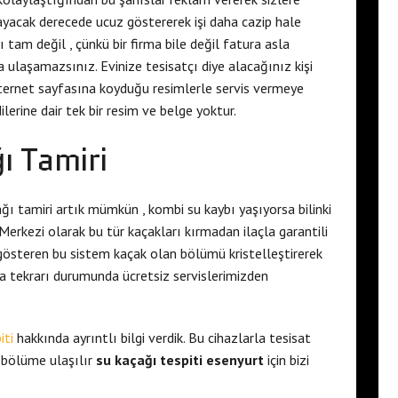
ayacak derecede ucuz göstererek işi daha cazip hale
ı tam değil , çünkü bir firma bile değil fatura asla
 ulaşamazsınız. Evinize tesisatçı diye alacağınız kişi
ternet sayfasına koyduğu resimlerle servis vermeye
ilerine dair tek bir resim ve belge yoktur.
ı Tamiri
ğı tamiri artık mümkün , kombi su kaybı yaşıyorsa bilinki
erkezi olarak bu tür kaçakları kırmadan ilaçla garantili
i gösteren bu sistem kaçak olan bölümü kristelleştirerek
ıza tekrarı durumunda ücretsiz servislerimizden
iti
hakkında ayrıntlı bilgi verdik. Bu cihazlarla tesisat
 bölüme ulaşılır
su kaçağı tespiti esenyurt
için bizi