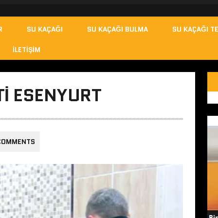
R
SU KAÇAĞI
SU KAÇAĞI BULMA
SU KAÇAĞI TE
İLETIŞIM
TI ESENYURT
COMMENTS