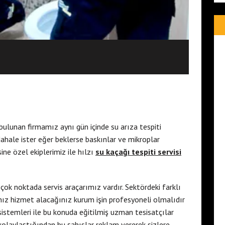
 bulunan firmamız aynı gün içinde su arıza tespiti
ahale ister eğer beklerse baskınlar ve mikroplar
ne özel ekiplerimiz ile hılzı
su kaçağı tespiti servisi
ok noktada servis araçarımız vardır. Sektördeki farklı
nız hizmet alacağınız kurum işin profesyoneli olmalıdır
sistemleri ile bu konuda eğitilmiş uzman tesisatçılar
olaylaştığından bu şahıslar reklam vererek sizlere