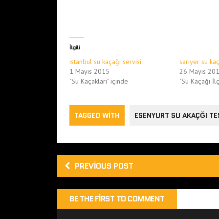
İlgili
istanbul su kaçağı servisi
sarıyer su kaç
1 Mayıs 2015
26 Mayıs 20
"Su Kaçakları" içinde
"Su Kaçağı İlç
TAGGED WITH
ESENYURT SU AKAÇĞI TE
PREVIOUS POST
BE THE FIRST TO COMMENT