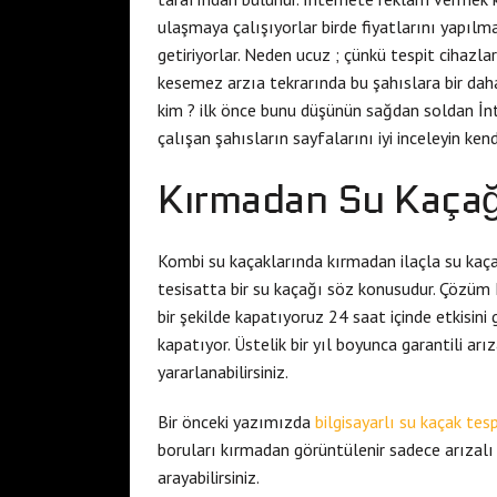
ulaşmaya çalışıyorlar birde fiyatlarını yapılm
getiriyorlar. Neden ucuz ; çünkü tespit cihazlar
kesemez arzıa tekrarında bu şahıslara bir daha
kim ? ilk önce bunu düşünün sağdan soldan İn
çalışan şahısların sayfalarını iyi inceleyin kend
Kırmadan Su Kaçağ
Kombi su kaçaklarında kırmadan ilaçla su kaça
tesisatta bir su kaçağı söz konusudur. Çözüm M
bir şekilde kapatıyoruz 24 saat içinde etkisin
kapatıyor. Üstelik bir yıl boyunca garantili ar
yararlanabilirsiniz.
Bir önceki yazımızda
bilgisayarlı su kaçak tesp
boruları kırmadan görüntülenir sadece arızalı
arayabilirsiniz.