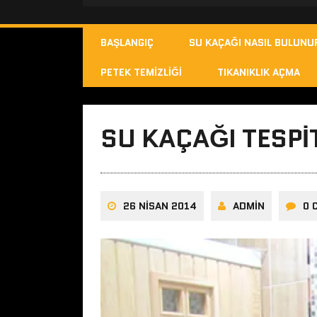
BAŞLANGIÇ
SU KAÇAĞI NASIL BULUNU
PETEK TEMIZLIĞI
TIKANIKLIK AÇMA
SU KAÇAĞI TESPI
26 NISAN 2014
ADMIN
0 