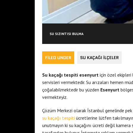
SU SIZINTISI BULMA
FILED UNDER
SU KAÇAĞI İLÇELER
Su kaçağı tespiti esenyurt
için özel ekipleri
servisleri vermektedir. Su arızaları hemen müd
çoğalabilmektedir bu yüzden
Esenyurt
bölgesi
vermekteyiz.
Çözüm Merkezi olarak İstanbul genelinde pek ç
su kaçağı tespiti
ücretlerine lütfen takılmayı
unutmayın ki su kaçağını ücreti değil kamera 
tarafından bulunur. İnternete reklam vermek k