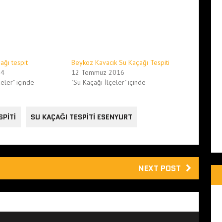
ağı tespit
Beykoz Kavacık Su Kaçağı Tespiti
14
12 Temmuz 2016
eler" içinde
"Su Kaçağı İlçeler" içinde
SPITI
SU KAÇAĞI TESPITI ESENYURT
NEXT POST