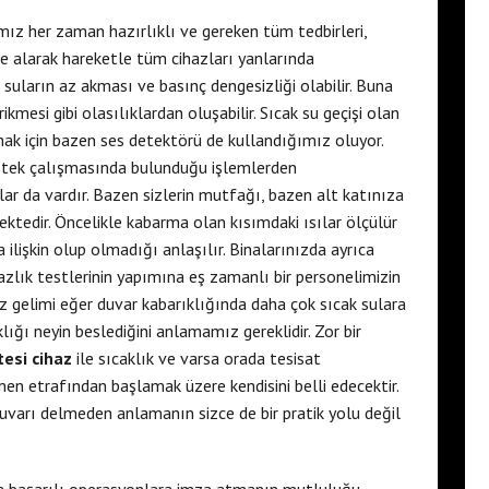
mız her zaman hazırlıklı ve gereken tüm tedbirleri,
kate alarak hareketle tüm cihazları yanlarında
 suların az akması ve basınç dengesizliği olabilir. Buna
ikmesi gibi olasılıklardan oluşabilir. Sıcak su geçişi olan
lmak için bazen ses detektörü de kullandığımız oluyor.
stek çalışmasında bulunduğu işlemlerden
ar da vardır. Bazen sizlerin mutfağı, bazen alt katınıza
kmektedir. Öncelikle kabarma olan kısımdaki ısılar ölçülür
 ilişkin olup olmadığı anlaşılır. Binalarınızda ayrıca
zlık testlerinin yapımına eş zamanlı bir personelimizin
z gelimi eğer duvar kabarıklığında daha çok sıcak sulara
lığı neyin beslediğini anlamamız gereklidir. Zor bir
ötesi cihaz
ile sıcaklık ve varsa orada tesisat
en etrafından başlamak üzere kendisini belli edecektir.
varı delmeden anlamanın sizce de bir pratik yolu değil