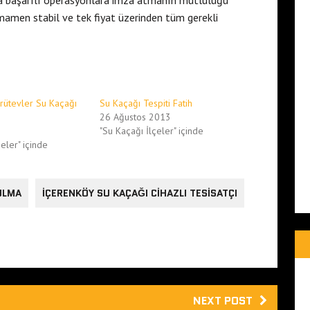
da başarılı operasyonlara imza atmanın mutluluğu
amamen stabil ve tek fiyat üzerinden tüm gerekli
ütevler Su Kaçağı
Su Kaçağı Tespiti Fatih
26 Ağustos 2013
6
"Su Kaçağı İlçeler" içinde
eler" içinde
ULMA
IÇERENKÖY SU KAÇAĞI CIHAZLI TESISATÇI
NEXT POST