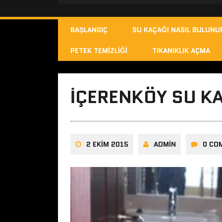
BAŞLANGIÇ
SU KAÇAĞI NASIL BULUNU
PETEK TEMIZLIĞI
TIKANIKLIK AÇMA
İÇERENKÖY SU KA
2 EKIM 2015
ADMIN
0 CO