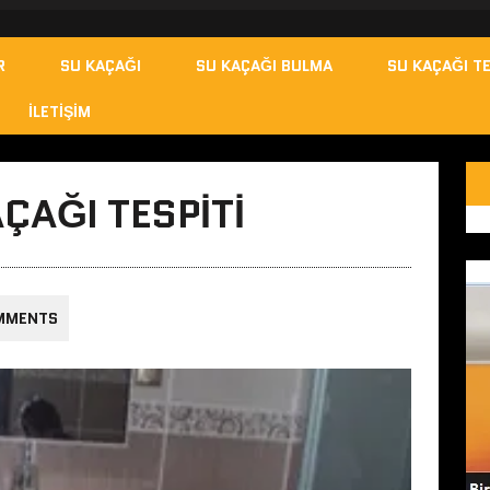
R
SU KAÇAĞI
SU KAÇAĞI BULMA
SU KAÇAĞI TE
İLETIŞIM
ÇAĞI TESPITI
MMENTS