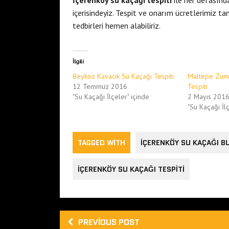
İçerenköy su kaçağı tespiti
ile her defasın
içerisindeyiz. Tespit ve onarım ücretlerimiz t
tedbirleri hemen alabiliriz.
İlgili
Beykoz Kavacık Su Kaçağı Tespiti
Maltepe Zümr
12 Temmuz 2016
Tespiti
"Su Kaçağı İlçeler" içinde
2 Mayıs 201
"Su Kaçağı İlç
TAGGED WITH
IÇERENKÖY SU KAÇAĞI B
IÇERENKÖY SU KAÇAĞI TESPITI
PREVIOUS POST