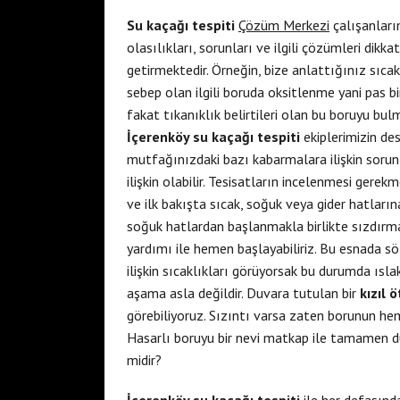
Su kaçağı tespiti
Çözüm Merkezi
çalışanları
olasılıkları, sorunları ve ilgili çözümleri dik
getirmektedir. Örneğin, bize anlattığınız sıcak
sebep olan ilgili boruda oksitlenme yani pas bir
fakat tıkanıklık belirtileri olan bu boruyu bu
İçerenköy su kaçağı tespiti
ekiplerimizin de
mutfağınızdaki bazı kabarmalara ilişkin sorunl
ilişkin olabilir. Tesisatların incelenmesi gere
ve ilk bakışta sıcak, soğuk veya gider hatlarına
soğuk hatlardan başlanmakla birlikte sızdırma
yardımı ile hemen başlayabiliriz. Bu esnada sö
ilişkin sıcaklıkları görüyorsak bu durumda ıslak
aşama asla değildir. Duvara tutulan bir
kızıl 
görebiliyoruz. Sızıntı varsa zaten borunun hem
Hasarlı boruyu bir nevi matkap ile tamamen du
midir?