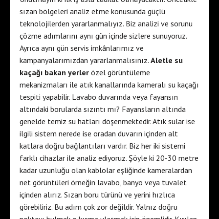
sızan bölgeleri analiz etme konusunda güçlü
teknolojilerden yararlanmalıyız. Biz analizi ve sorunu
çözme adımlarını aynı gün içinde sizlere sunuyoruz.
Ayrıca aynı gün servis imkânlarımız ve
kampanyalarımızdan yararlanmalısınız.
Aletle su
kaçağı bakan yerler
özel görüntüleme
mekanizmaları ile atık kanallarında kameralı su kaçağı
tespiti yapabilir. Lavabo duvarında veya fayansın
altındaki borularda sızıntı mı? Fayansların altında
genelde temiz su hatları döşenmektedir. Atık sular ise
ilgili sistem nerede ise oradan duvarın içinden alt
katlara doğru bağlantıları vardır. Biz her iki sistemi
farklı cihazlar ile analiz ediyoruz. Şöyle ki 20-30 metre
kadar uzunluğu olan kablolar eşliğinde kameralardan
net görüntüleri örneğin lavabo, banyo veya tuvalet
içinden alırız. Sızan boru türünü ve yerini hızlıca
görebiliriz. Bu adım çok zor değildir. Yalnız doğru
noktayı bulmak o kısma ulaşmak için önemlidir. Kırılan