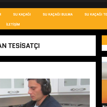
R
SU KAÇAĞI
SU KAÇAĞI BULMA
SU KAÇAĞI TE
İLETIŞIM
AN TESISATÇI