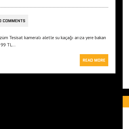
0 COMMENTS
özüm Tesisat kameralı aletle su kaçağı arıza yere bakan
i 99 TL…
READ MORE