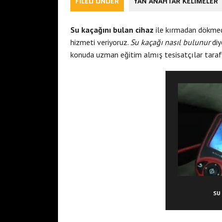
FILED UNDER
YAN ANAHTAR KELIMELER
Su kaçağını bulan cihaz
ile kırmadan dökmede
hizmeti veriyoruz.
Su kaçağı nasıl bulunur
diy
konuda uzman eğitim almış tesisatçılar tarafı
SU