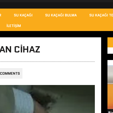
R
SU KAÇAĞI
SU KAÇAĞI BULMA
SU KAÇAĞI TE
İLETIŞIM
AN CIHAZ
 COMMENTS