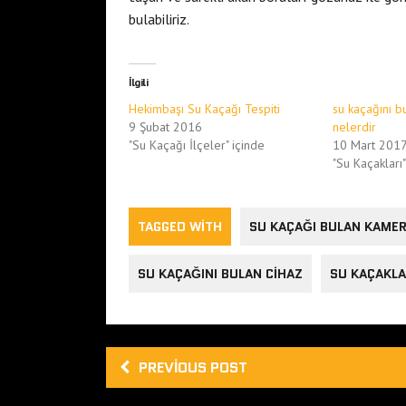
bulabiliriz.
İlgili
Hekimbaşı Su Kaçağı Tespiti
su kaçağını b
9 Şubat 2016
nelerdir
"Su Kaçağı İlçeler" içinde
10 Mart 201
"Su Kaçakları"
TAGGED WITH
SU KAÇAĞI BULAN KAMER
SU KAÇAĞINI BULAN CIHAZ
SU KAÇAKLA
PREVIOUS POST