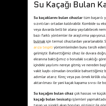
Su Kaçağı Bulan Ka
Su kaçaklarını bulan cihazlar
tüm başarılı yö
sızıntıları ortadan kaldırabilir. Kombide su ek
veya duvarda belli bir alana yayılabilecek nemlen
bazı farklı yöntemler ile araştırma yapıyoruz
bulmak
için termal cihazlardan yararlanabilir.
arıza tespiti
yöntemlerinden bunu tercih ederiz. 
gelmiştir. Bahsettiğimiz cihaz ile duvara doğ
ekranına baktığımız o borudaki sıcaklığı göre
içindeki yayılımı nereye gitmiş ve nereden başl
vakit kaybı olmadan öncelikle bahsettiğimiz bo
adımlar atarız. Kireç veya pas örnek kirlilik 
aktarılması ile yani kaçak kapama sıvısı ile b
Su kaçağını bulan cihaz
çok hassas ve küçük 
kaçağı bulan tesisatçı
işlemleri yapmaktadır.
taşan ve sürekli akan boruları gözünüz ile görm