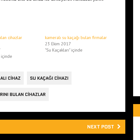
ulan cihazlar
kameralı su kaçağı bulan firmalar
23 Ekim 2017
7
"Su Kaçakları" içinde
 içinde
ALI CIHAZ
SU KAÇAĞI CIHAZI
RINI BULAN CIHAZLAR
NEXT POST