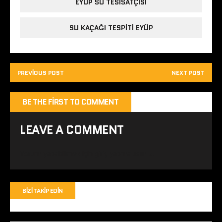
EYÜP SU TESISATÇISI
SU KAÇAĞI TESPITI EYÜP
PREVIOUS POST
NEXT POST
BE THE FIRST TO COMMENT
LEAVE A COMMENT
Yorum yapabilmek için
giriş yapmalısınız
.
BIZI TAKIP EDIN