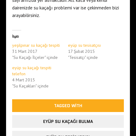
sayfamızda yer almaktadır. Alt kata veya kendi
dairenizde su kaçağı problemi var ise çekinmeden bizi
arayabilirsiniz.
İlgili
yeşilpınar su kaçağı tespiti
eyüp su tesisatçısı
31 Mart 2017
17 Şubat 2015
"Su Kaçağı İlçeler" içinde
"Tesisatçı" içinde
eyüp su kaçağı tespiti
telefon
4 Mart 2015
"Su Kaçakları" içinde
TAGGED WITH
EYÜP SU KAÇAĞI BULMA