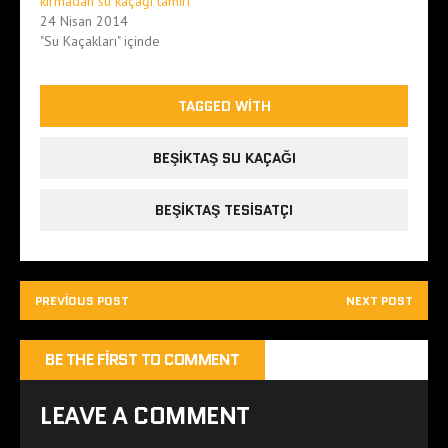
kırmadan su kaçağı tamiri
24 Nisan 2014
"Su Kaçakları" içinde
TAGGED WITH
BEŞIKTAŞ SU KAÇAĞI
BEŞIKTAŞ TESISATÇI
PREVIOUS POST
NEXT POST
BE THE FIRST TO COMMENT
LEAVE A COMMENT