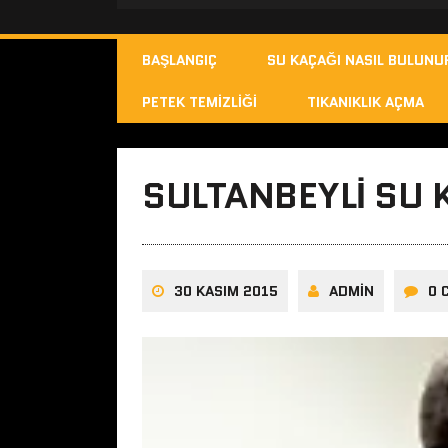
BAŞLANGIÇ
SU KAÇAĞI NASIL BULUNU
PETEK TEMIZLIĞI
TIKANIKLIK AÇMA
SULTANBEYLI SU 
30 KASIM 2015
ADMIN
0 