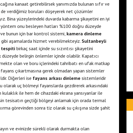
ağına kanaat getirebilirsek yanımızda bulunan sıfır ve
i de verdiğimiz boruları döşeyerek net çözümler
z. Bina yüzeylerindeki duvarda kabarma şikayetini en iyi
 yöntem onu besleyen hatları %100 doğru düzeyde
ve bunun için bar kontrol sistemi,
kamera dinleme
gibi aşamalarda hizmet verebilmekteyiz.
Sultanbeyli
 tespiti
birkaç saat içinde su sızıntısı şikayetini
 düzeyde belirgin önlemler içinde olabilir. Kapatıcı
mekte olan ve boru içlerindeki tahribatı en ufak matkap
, fayans çıkartmasına gerek olmadan yapan sistemler
r. Diğerleri ise
fayans arkası dinleme
sistemleridir
 olarak uç bölmeyi fayanslarda gezdirerek arkasındaki
 kulaklık ile hem de cihazdaki ekrana yansıyanlar ile
esin tesisatın geçtiği bölgeyi anlamak için orada termal
kırma görevinden sonra tiz olarak su çıkışına sizde şahit
ayın ve evinizde sürekli olarak durmakta olan