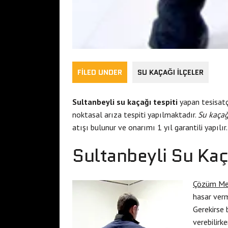
FILED UNDER
SU KAÇAĞI İLÇELER
Sultanbeyli su kaçağı tespiti
yapan tesisatç
noktasal arıza tespiti yapılmaktadır.
Su kaçağ
atışı bulunur ve onarımı 1 yıl garantili yapılır.
Sultanbeyli Su Kaça
Çözüm Me
hasar verm
Gerekirse b
verebilirk