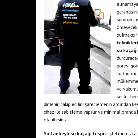
alınamayac
garantisin
sunmaktayı
önleyecek
bulmaktır 
teknikleri
su kaçağı
durduracak
görevi gör
kullanımı
mükemmeldi
ve vakumlu
sesler hem
dinlenir, takip edilir. İşaretlemenin ardından k
cihaz ile sabitleme yapılır ve minimal oranda 
olabilirsiniz.
Sultanbeyli su kaçağı tespiti
işletmemizi ar