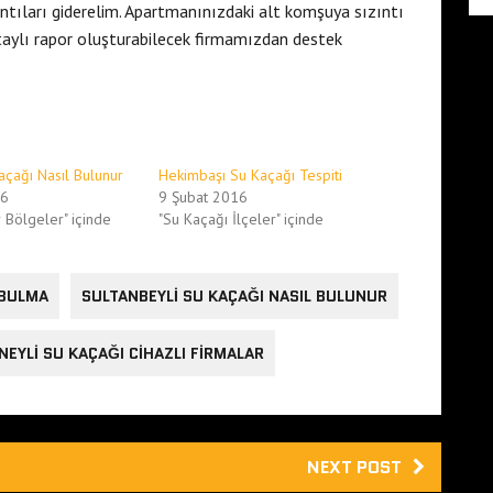
ntıları giderelim. Apartmanınızdaki alt komşuya sızıntı
etaylı rapor oluşturabilecek firmamızdan destek
açağı Nasıl Bulunur
Hekimbaşı Su Kaçağı Tespiti
16
9 Şubat 2016
r Bölgeler" içinde
"Su Kaçağı İlçeler" içinde
 BULMA
SULTANBEYLI SU KAÇAĞI NASIL BULUNUR
NEYLI SU KAÇAĞI CIHAZLI FIRMALAR
NEXT POST