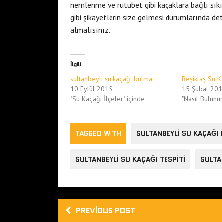
nemlenme ve rutubet gibi kaçaklara bağlı sıkı
gibi şikayetlerin size gelmesi durumlarında d
almalısınız.
İlgili
sultanbeyli su kaçağı bulma
Beşiktaş Su K
10 Eylül 2015
15 Şubat 20
"Su Kaçağı İlçeler" içinde
"Nasıl Bulunu
TAGGED WITH
SULTANBEYLI SU KAÇAĞI
SULTANBEYLI SU KAÇAĞI TESPITI
SULTA
PREVIOUS POST