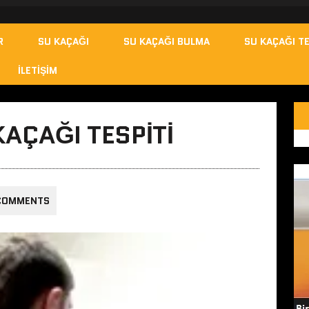
R
SU KAÇAĞI
SU KAÇAĞI BULMA
SU KAÇAĞI TE
İLETIŞIM
KAÇAĞI TESPITI
COMMENTS