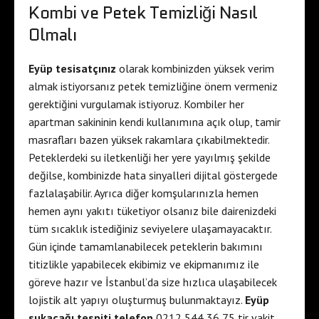
Kombi ve Petek Temizliği Nasıl
Olmalı
Eyüp tesisatçınız
olarak kombinizden yüksek verim
almak istiyorsanız petek temizliğine önem vermeniz
gerektiğini vurgulamak istiyoruz. Kombiler her
apartman sakininin kendi kullanımına açık olup, tamir
masrafları bazen yüksek rakamlara çıkabilmektedir.
Peteklerdeki su iletkenliği her yere yayılmış şekilde
değilse, kombinizde hata sinyalleri dijital göstergede
fazlalaşabilir. Ayrıca diğer komşularınızla hemen
hemen aynı yakıtı tüketiyor olsanız bile dairenizdeki
tüm sıcaklık istediğiniz seviyelere ulaşamayacaktır.
Gün içinde tamamlanabilecek peteklerin bakımını
titizlikle yapabilecek ekibimiz ve ekipmanımız ile
göreve hazır ve İstanbul’da size hızlıca ulaşabilecek
lojistik alt yapıyı oluşturmuş bulunmaktayız.
Eyüp
sukaçağı tespiti telefon
0212 544 36 75 tir vakit