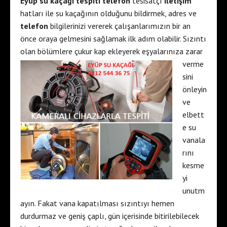
Eyüp su kaçağı tespiti telefon
tesisatçı
iletişim
hatları ile su kaçağının olduğunu bildirmek, adres ve
telefon
bilgilerinizi vererek çalışanlarımızın bir an
önce oraya gelmesini sağlamak ilk adım olabilir. Sızıntı
olan bölümlere çukur kap ekleyerek
eşyalarınıza zarar
verme
sini
önleyin
ve
elbett
e su
vanala
rını
kesme
yi
unutm
ayın. Fakat vana kapatılması sızıntıyı hemen
durdurmaz ve geniş çaplı, gün içerisinde bitirilebilecek