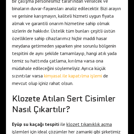
bir çalışma personelimiz tarafından verilecek ve
binaların duvar-fayansları analiz edilecektir. Bizi arayın
ve gerisine karışmayın, kaliteli hizmeti uygun fiyata
almak ve garantili onarım hizmetine sahip olmak
sizlerin de hakkıdır. Üstelik tüm bunları çeşitli üstün
özelliklere sahip cihazlarımız hiçbir maddi hasar
meydana getirmeden yaparken yine sorunlu bölgenin
tespitini de aynı şekilde tamamlayıp, hangi atık yada
temiz su hattında çatlama, kırılma varsa ona
müdahale edileceğini söylemeliyiz. Ayrıca küçük
sızıntılar varsa
kimyasal ile kapatılma işlemi
de
mevcut olup içiniz rahat olsun.
Klozete Atılan Sert Cisimler
Nasıl Çıkartılır?
Eyüp su kaçağı tespiti
ile
klozet tıkanıklık açma
işlemleri için ideal çözümler her zamanki gibi şirketimiz