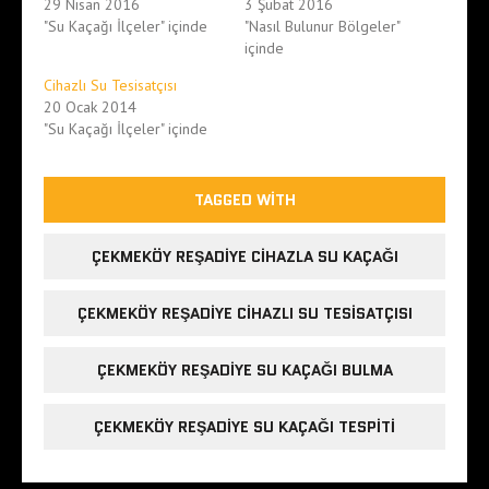
29 Nisan 2016
3 Şubat 2016
"Su Kaçağı İlçeler" içinde
"Nasıl Bulunur Bölgeler"
içinde
Cihazlı Su Tesisatçısı
20 Ocak 2014
"Su Kaçağı İlçeler" içinde
TAGGED WITH
ÇEKMEKÖY REŞADIYE CIHAZLA SU KAÇAĞI
ÇEKMEKÖY REŞADIYE CIHAZLI SU TESISATÇISI
ÇEKMEKÖY REŞADIYE SU KAÇAĞI BULMA
ÇEKMEKÖY REŞADIYE SU KAÇAĞI TESPITI