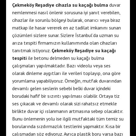
Çekmeköy Reşadiye cihazla su kaçağı bulma
duvar
nemlenmesi nasıl önlenir sorusuna iyi yanıt verebilen,
cihazlar ile sorunlu bölgeyi bularak, onarıcı veya biraz
matkap ile hasar vererek en az tadilat imkanını sunan
çözümleri sizlere sunar. Sizlere İstanbul’da uzman su
arıza tespiti firmamızın kullanımında olan cihazları
tanıtmak istiyoruz.
Çekmeköy Reşadiye su kaçağı
tespiti
ile betonu delmeden su kaçağı bulma
çalışmaları yapılmaktadır. Bazı videolu veya ses
olarak dinleme aygıtları ile verileri toplayıp, ona göre
yorumlama yapabiliyoruz. Örneğin, mutfak duvarından
devamlı gelen seslerin sebebi belki duvar içindeki
borudaki hafif bir sızıntı yapılması olabilir. Ortaya tiz
ses çıkacak ve devamlı olarak sizi rahatsız etmekle
birlikte duvar içi ıslanmanın artmasına sebep olacaktır.
Bunu önlemenin yolu ise ilgili mutfaktaki tüm temiz su
borularında sızdırmazlık testlerini yapmaktır. Kısa bir
çalışmadan söz ediyoruz. Ayrıca plastik boru varsa bazı