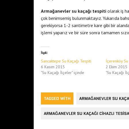
Armağanevler su kaçağı tespiti
olarak iş h
çok benimsemiş bulunmaktayız. Yukarıda bahset
gerekiyorsa 1-2 santimetre kare gibi bir alan
işlemi yaparız ve bir süre sonra tamamen sızıntı
İlgili
Sancaktepe Su Kaçağı Tespiti
İçerenköy Su 
6 Kasım 2015
2 Ekim 2015
"Su Kaçağı İlçeler" içinde
"Su Kaçağı İlç
TAGGED WITH
ARMAĞANEVLER SU KAÇA
ARMAĞANEVLER SU KAÇAĞI CIHAZLI TESISA