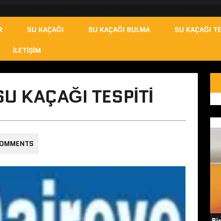
R
SU KAÇAĞI
SU KAÇAĞI BULMA
SU KAÇAĞI TE
İLETIŞIM
U KAÇAĞI TESPITI
COMMENTS