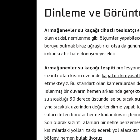
Dinleme ve Görünt
Armağanevler su kaçağı cihazlı tesisatçı
e
olan etkisi, nemlenme gibi ölçümler yapabilec
boruyu bulmak biraz uğraştırıcı olsa da günü
imkansız bir hale dönüşmeyecektir.
Armağanevler su kaçağı tespiti
profesyonel
sızıntı olan kısım üzerinde
kapatıcı kimyasall
etmekteyiz. Bu standart olan kameralardan d
ıslanmış bir duvarın hemen arkasında gerçekte
su sıcaklığı 30 derece üstünde ise bu sıcak
su
yine sıcaklık üzerinden değerlendirme yapabil
suları ileten borular her ne kadar duvar içler
Son olarak sızıntı alanları bir nehre benzemesi
kısımlardaki yolları takip ederek yol alacaktır
bölgeyi hemen bulabiliyoruz.