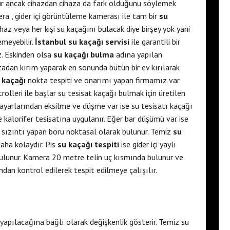
ur ancak cihazdan cihaza da fark olduğunu söylemek
era , gider içi görüntüleme kamerası ile tam bir
su
haz veya her kişi su kaçağını bulacak diye birşey yok yani
emeyebilir.
İstanbul su kaçağı servisi
ile garantili bir
iz. Eskinden olsa
su kaçağı bulma
adına yapılan
ktadan kırım yaparak en sonunda bütün bir ev kırılarak
 kaçağı
nokta tespiti ve onarımı yapan firmamız var.
rolleri ile başlar su tesisat kaçağı bulmak için üretilen
r ayarlarından eksilme ve düşme var ise su tesisatı kaçağı
 kalorifer tesisatına uygulanır. Eğer bar düşümü var ise
e sızıntı yapan boru noktasal olarak bulunur. Temiz
su
daha kolaydır. Pis
su kaçağı tespiti
ise gider içi yaylı
ulunur. Kamera 20 metre telin uç kısmında bulunur ve
ndan kontrol edilerek tespit edilmeye çalışılır.
yapılacağına bağlı olarak değişkenlik gösterir. Temiz su