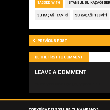
TAGGED WITH
ISTANBUL SU KAÇAĞI SER
SU KAÇAĞI TAMIRI
SU KAÇAĞI TESPITI
PREVIOUS POST
BE THE FIRST TO COMMENT
LEAVE A COMMENT
Yorum yapabilmek için
giriş yapmalısınız
.
COPYRIGHT © 2026 99 TL KAMPANYA