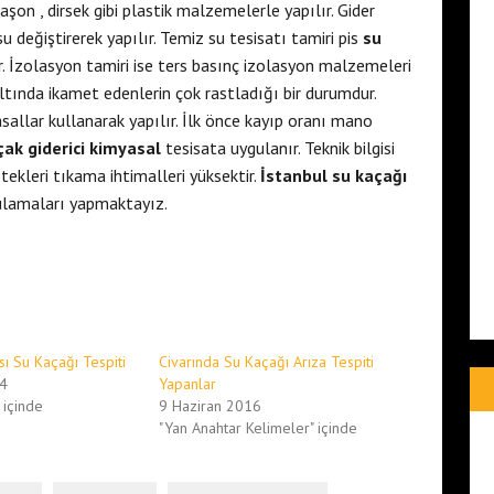
şon , dirsek gibi plastik malzemelerle yapılır. Gider
u değiştirerek yapılır. Temiz su tesisatı tamiri pis
su
r. İzolasyon tamiri ise ters basınç izolasyon malzemeleri
 altında ikamet edenlerin çok rastladığı bir durumdur.
sallar kullanarak yapılır. İlk önce kayıp oranı mano
ak giderici kimyasal
tesisata uygulanır. Teknik bilgisi
ekleri tıkama ihtimalleri yüksektir.
İstanbul su kaçağı
lamaları yapmaktayız.
ı Su Kaçağı Tespiti
Civarında Su Kaçağı Arıza Tespiti
14
Yapanlar
 içinde
9 Haziran 2016
"Yan Anahtar Kelimeler" içinde