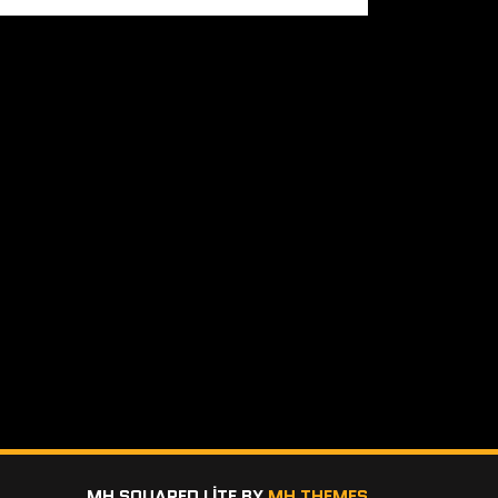
MH SQUARED LITE BY
MH THEMES