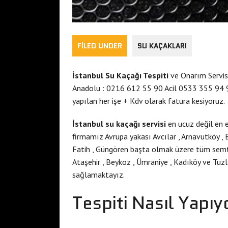
FILED UNDER
SU KAÇAKLARI
İstanbul Su Kaçağı Tespiti
ve Onarım Servisi
Anadolu : 0216 612 55 90 Acil 0533 355 94 93 
yapılan her işe + Kdv olarak fatura kesiyoruz.
İstanbul su kaçağı servisi
en ucuz değil en
firmamız Avrupa yakası Avcılar , Arnavutköy , 
Fatih , Güngören başta olmak üzere tüm semt
Ataşehir , Beykoz , Ümraniye , Kadıköy ve Tu
sağlamaktayız.
Tespiti Nasıl Yapıy