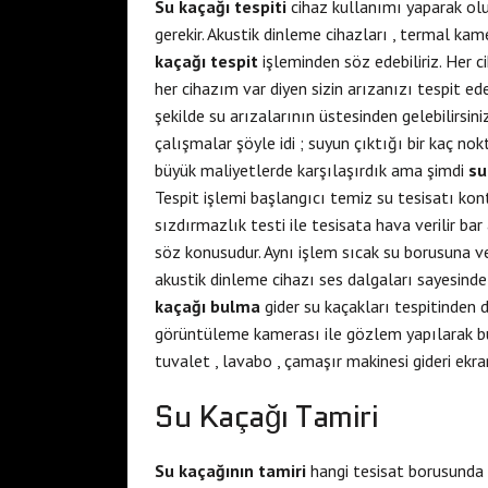
Su kaçağı tespiti
cihaz kullanımı yaparak ol
gerekir. Akustik dinleme cihazları , termal kam
kaçağı tespit
işleminden söz edebiliriz. Her ci
her cihazım var diyen sizin arızanızı tespit ed
şekilde su arızalarının üstesinden gelebilirsin
çalışmalar şöyle idi ; suyun çıktığı bir kaç no
büyük maliyetlerde karşılaşırdık ama şimdi
su
Tespit işlemi başlangıcı temiz su tesisatı kont
sızdırmazlık testi ile tesisata hava verilir ba
söz konusudur. Aynı işlem sıcak su borusuna ve
akustik dinleme cihazı ses dalgaları sayesind
kaçağı bulma
gider su kaçakları tespitinden 
görüntüleme kamerası ile gözlem yapılarak b
tuvalet , lavabo , çamaşır makinesi gideri ekra
Su Kaçağı Tamiri
Su kaçağının tamiri
hangi tesisat borusunda 