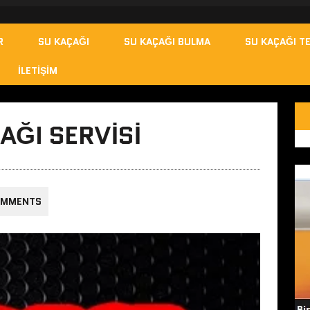
R
SU KAÇAĞI
SU KAÇAĞI BULMA
SU KAÇAĞI TE
İLETIŞIM
AĞI SERVISI
OMMENTS