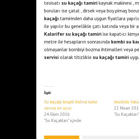
tesisatı
su kaçağı tamiri
kaynak makinesi , ma
boruları ise çatal , dirsek veya boy pimaş borus
kaçağı
tamirinden daha uygun fiyatlara yapılı
ile yapılır bu genellikle çatı katında veya bir
Kalorifer su kaçağı tamiri
ise kapatıcı kimya
metre ile hesapların sonrasında
kombi su kaç
olmayanlar kombiyi bozma ihtimalleri veya pet
servisi
olarak titizlikle
su kaçağı tamiri
uygu
İlgili
Su kaçağı tespiti bulma tamir
Anadolu Yakas
servisi en ucuz
22 Nisan 20
24 Ekim 2016
"Su Kaçakları"
"Su Kaçakları" içinde