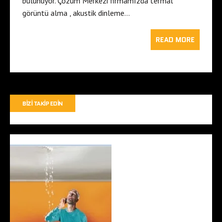
bulunuyor. Çözüm Merkezi firmamızda termal
görüntü alma , akustik dinleme…
READ MORE
BIZI TAKIP EDIN