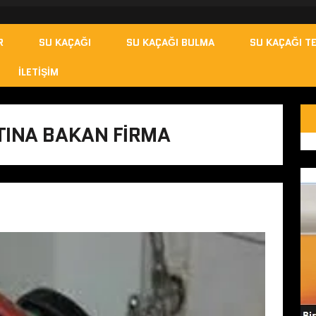
R
SU KAÇAĞI
SU KAÇAĞI BULMA
SU KAÇAĞI TE
İLETIŞIM
TINA BAKAN FIRMA