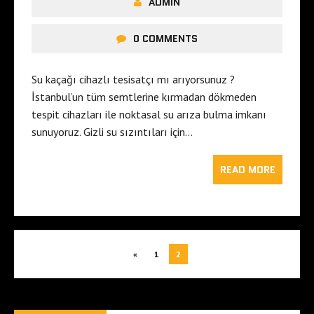
ADMIN
0 COMMENTS
Su kaçağı cihazlı tesisatçı mı arıyorsunuz ?
İstanbul’un tüm semtlerine kırmadan dökmeden
tespit cihazları ile noktasal su arıza bulma imkanı
sunuyoruz. Gizli su sızıntıları için…
READ MORE
«
1
2