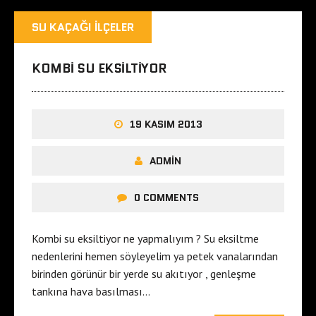
SU KAÇAĞI İLÇELER
KOMBI SU EKSILTIYOR
19 KASIM 2013
ADMIN
0 COMMENTS
Kombi su eksiltiyor ne yapmalıyım ? Su eksiltme
nedenlerini hemen söyleyelim ya petek vanalarından
birinden görünür bir yerde su akıtıyor , genleşme
tankına hava basılması…