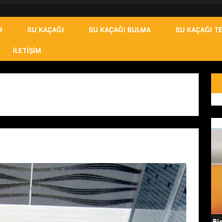
R
SU KAÇAĞI
SU KAÇAĞI BULMA
SU KAÇAĞI TE
İLETIŞIM