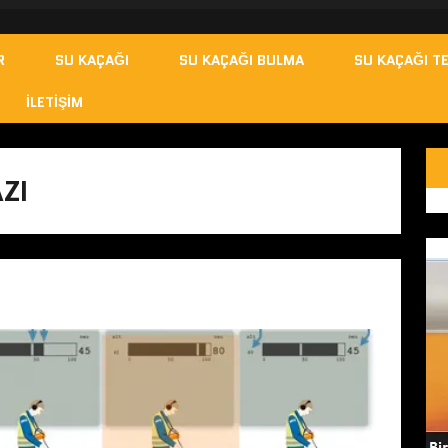
R
SU KAÇAĞI
SU KAÇAĞI BULMA
SU KAÇAĞI TE
İLETIŞIM
ZI