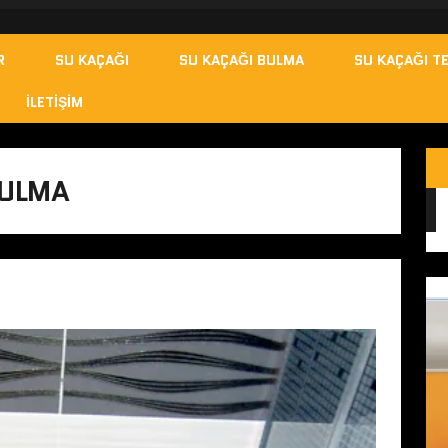
R
SU KAÇAĞI
SU KAÇAĞI BULMA
SU KAÇAĞI TE
İLETIŞIM
BULMA