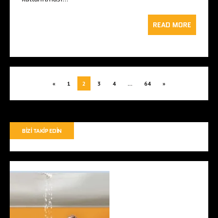
READ MORE
«
1
2
3
4
…
64
»
BIZI TAKIP EDIN